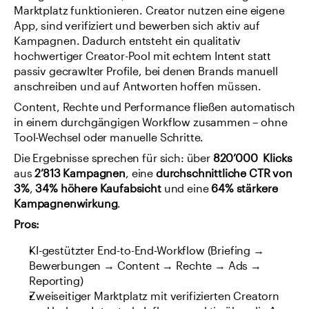
Marktplatz funktionieren. Creator nutzen eine eigene 
App, sind verifiziert und bewerben sich aktiv auf 
Kampagnen. Dadurch entsteht ein qualitativ 
hochwertiger Creator-Pool mit echtem Intent statt 
passiv gecrawlter Profile, bei denen Brands manuell 
anschreiben und auf Antworten hoffen müssen.
Content, Rechte und Performance fließen automatisch 
in einem durchgängigen Workflow zusammen – ohne 
Tool-Wechsel oder manuelle Schritte.
Die Ergebnisse sprechen für sich: über 
820’000  Klicks
aus 
2’813 Kampagnen
, eine 
durchschnittliche CTR von 
3%
, 
34% höhere Kaufabsicht
 und eine 
64% stärkere 
Kampagnenwirkung
.
Pros:
KI-gestützter End-to-End-Workflow (Briefing → 
Bewerbungen → Content → Rechte → Ads → 
Reporting)
Zweiseitiger Marktplatz mit verifizierten Creatorn 