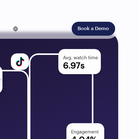
Select Language
German
Book a Demo
Avg. watch time
6.97s
Engagement