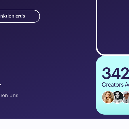
nktioniert's
342
 
Creators A
auen uns