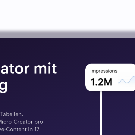
tor mit 
g 
abellen. 
icro-Creator pro 
-Content in 17 