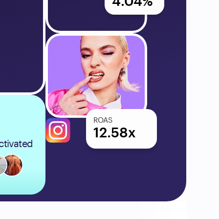
4.04%
ROAS
12.58x
ctivated